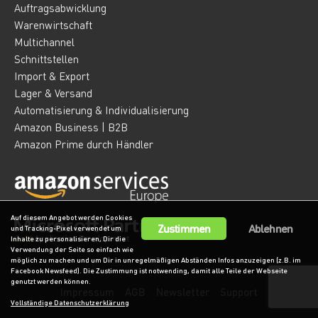
Auftragsabwicklung
Warenwirtschaft
Multichannel
Schnittstellen
Import & Export
Lager & Versand
Automatisierung & Individualisierung
Amazon Business | B2B
Amazon Prime durch Händler
Auf diesem Angebot werden Cookies
Zustimmen
Ablehnen
und Tracking-Pixel verwendet um
Inhalte zu personalisieren, Dir die
Verwendung der Seite so einfach wie
möglich zu machen und um Dir in unregelmäßigen Abständen Infos anzuzeigen (z.B. im
Facebook Newsfeed). Die Zustimmung ist notwending, damit alle Teile der Webseite
genutzt werden können.
Impressum
AGB
Newsletter
Support
Vollständige Datenschutzerklärung